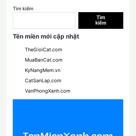
Tìm kiếm
Tìm
kiếm
Tên miền mới cập nhật
TheGioiCat.com
MuaBanCat.com
KyNangMem.vn
CatSanLap.com
VanPhongXanh.com