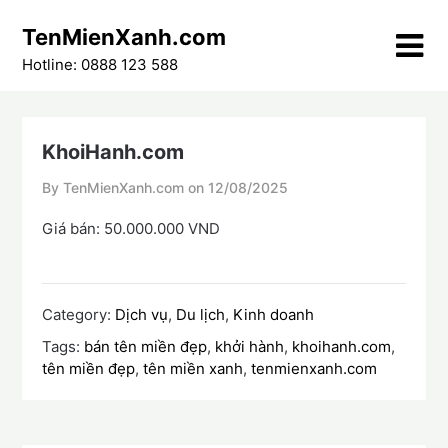
Skip
TenMienXanh.com
to
content
Hotline: 0888 123 588
KhoiHanh.com
By TenMienXanh.com on
12/08/2025
Giá bán: 50.000.000 VND
Category:
Dịch vụ
,
Du lịch
,
Kinh doanh
Tags:
bán tên miền đẹp
,
khởi hành
,
khoihanh.com
,
tên miền đẹp
,
tên miền xanh
,
tenmienxanh.com
Điều