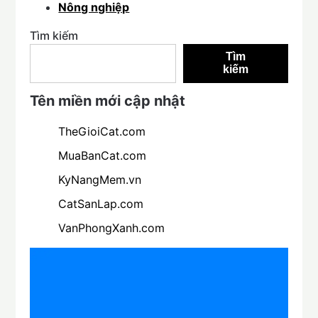
Nông nghiệp
Tìm kiếm
Tìm
kiếm
Tên miền mới cập nhật
TheGioiCat.com
MuaBanCat.com
KyNangMem.vn
CatSanLap.com
VanPhongXanh.com