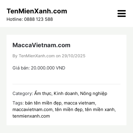
Skip
TenMienXanh.com
to
content
Hotline: 0888 123 588
MaccaVietnam.com
By TenMienXanh.com on
29/10/2025
Giá bán: 20.000.000 VND
Category:
Ẩm thực
,
Kinh doanh
,
Nông nghiệp
Tags:
bán tên miền đẹp
,
macca vietnam
,
maccavietnam.com
,
tên miền đẹp
,
tên miền xanh
,
tenmienxanh.com