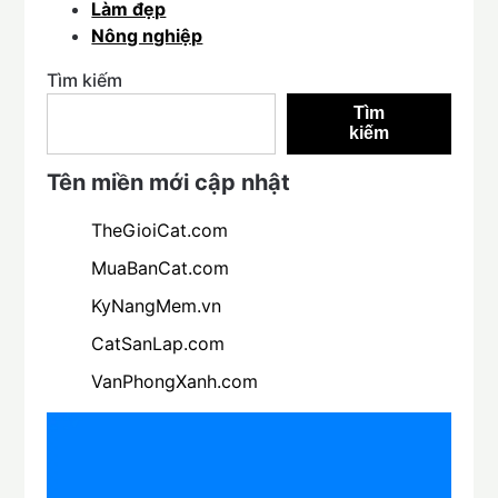
Làm đẹp
Nông nghiệp
Tìm kiếm
Tìm
kiếm
Tên miền mới cập nhật
TheGioiCat.com
MuaBanCat.com
KyNangMem.vn
CatSanLap.com
VanPhongXanh.com