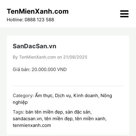
Skip
TenMienXanh.com
to
content
Hotline: 0888 123 588
SanDacSan.vn
By TenMienXanh.com on
21/08/2025
Giá bán: 20.000.000 VND
Category:
Ẩm thực
,
Dịch vụ
,
Kinh doanh
,
Nông
nghiệp
Tags:
bán tên miền đẹp
,
sàn đặc sản
,
sandacsan.vn
,
tên miền đẹp
,
tên miền xanh
,
tenmienxanh.com