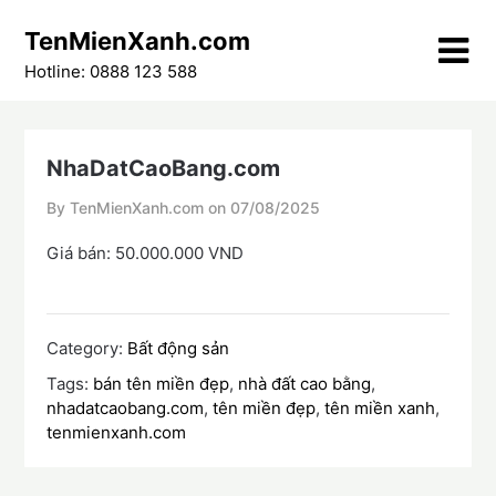
Skip
TenMienXanh.com
to
content
Hotline: 0888 123 588
NhaDatCaoBang.com
By TenMienXanh.com on
07/08/2025
Giá bán: 50.000.000 VND
Category:
Bất động sản
Tags:
bán tên miền đẹp
,
nhà đất cao bằng
,
nhadatcaobang.com
,
tên miền đẹp
,
tên miền xanh
,
tenmienxanh.com