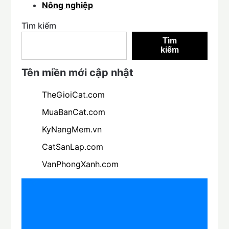
Nông nghiệp
Tìm kiếm
Tìm
kiếm
Tên miền mới cập nhật
TheGioiCat.com
MuaBanCat.com
KyNangMem.vn
CatSanLap.com
VanPhongXanh.com