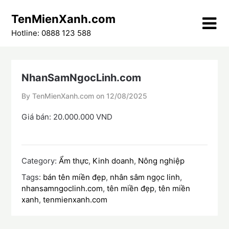
Skip
TenMienXanh.com
to
content
Hotline: 0888 123 588
NhanSamNgocLinh.com
By TenMienXanh.com on
12/08/2025
Giá bán: 20.000.000 VND
Category:
Ẩm thực
,
Kinh doanh
,
Nông nghiệp
Tags:
bán tên miền đẹp
,
nhân sâm ngọc linh
,
nhansamngoclinh.com
,
tên miền đẹp
,
tên miền
xanh
,
tenmienxanh.com