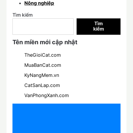
Nông nghiệp
Tìm kiếm
Tìm
kiếm
Tên miền mới cập nhật
TheGioiCat.com
MuaBanCat.com
KyNangMem.vn
CatSanLap.com
VanPhongXanh.com