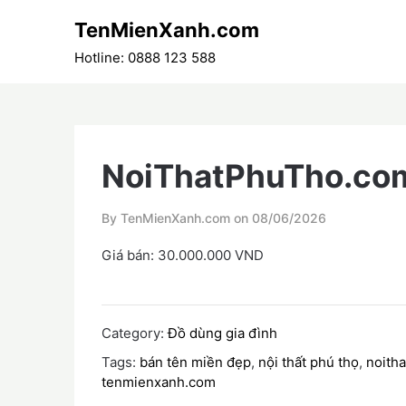
Skip
TenMienXanh.com
to
content
Hotline: 0888 123 588
NoiThatPhuTho.co
By TenMienXanh.com on
08/06/2026
Giá bán: 30.000.000 VND
Category:
Đồ dùng gia đình
Tags:
bán tên miền đẹp
,
nội thất phú thọ
,
noith
tenmienxanh.com