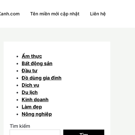
Xanh.com
Tên miền mới cập nhật
Liên hệ
Ẩm thực
Bất động sản
Đầu tư
Đồ dùng gia đình
Dịch vụ
Du lịch
Kinh doanh
Làm đẹp
Nông nghiệp
Tìm kiếm