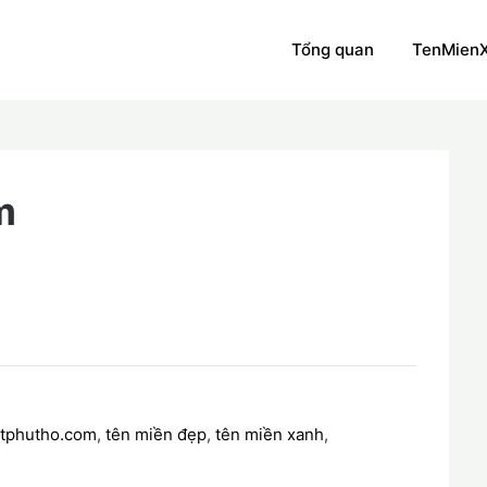
Tổng quan
TenMien
m
atphutho.com
,
tên miền đẹp
,
tên miền xanh
,