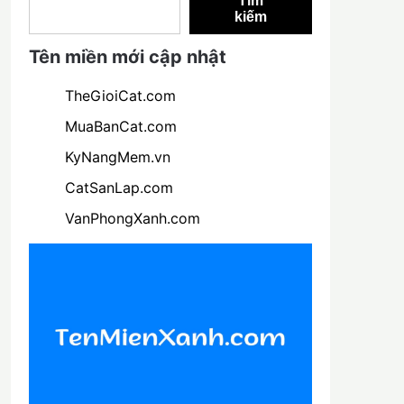
Tìm
kiếm
Tên miền mới cập nhật
TheGioiCat.com
MuaBanCat.com
KyNangMem.vn
CatSanLap.com
VanPhongXanh.com