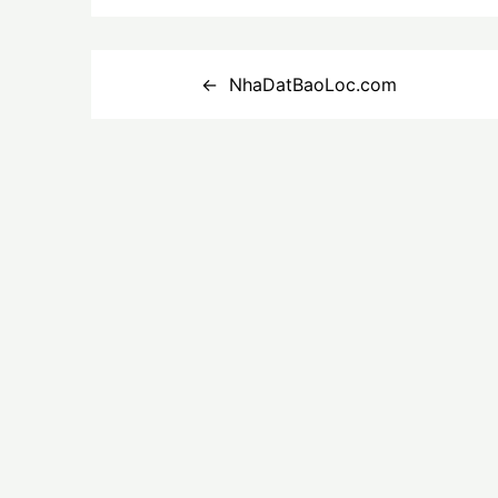
Điều
NhaDatBaoLoc.com
hướng
bài
viết