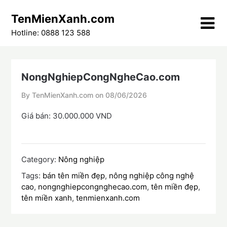
Skip
TenMienXanh.com
to
content
Hotline: 0888 123 588
NongNghiepCongNgheCao.com
By TenMienXanh.com on
08/06/2026
Giá bán: 30.000.000 VND
Category:
Nông nghiệp
Tags:
bán tên miền đẹp
,
nông nghiệp công nghệ
cao
,
nongnghiepcongnghecao.com
,
tên miền đẹp
,
tên miền xanh
,
tenmienxanh.com