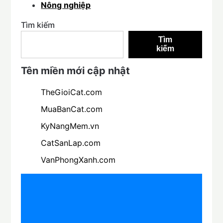
Nông nghiệp
Tìm kiếm
Tìm
kiếm
Tên miền mới cập nhật
TheGioiCat.com
MuaBanCat.com
KyNangMem.vn
CatSanLap.com
VanPhongXanh.com