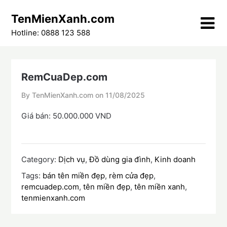
Skip
TenMienXanh.com
to
content
Hotline: 0888 123 588
RemCuaDep.com
By TenMienXanh.com on
11/08/2025
Giá bán: 50.000.000 VND
Category:
Dịch vụ
,
Đồ dùng gia đình
,
Kinh doanh
Tags:
bán tên miền đẹp
,
rèm cửa đẹp
,
remcuadep.com
,
tên miền đẹp
,
tên miền xanh
,
tenmienxanh.com