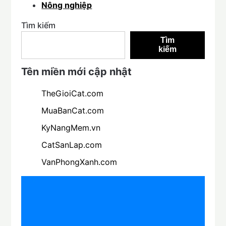
Nông nghiệp
Tìm kiếm
Tìm
kiếm
Tên miền mới cập nhật
TheGioiCat.com
MuaBanCat.com
KyNangMem.vn
CatSanLap.com
VanPhongXanh.com