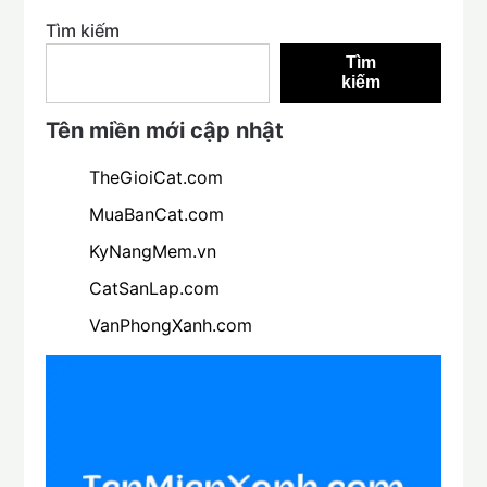
Tìm kiếm
Tìm
kiếm
Tên miền mới cập nhật
TheGioiCat.com
MuaBanCat.com
KyNangMem.vn
CatSanLap.com
VanPhongXanh.com