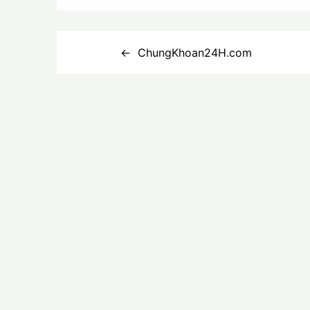
Điều
ChungKhoan24H.com
hướng
bài
viết