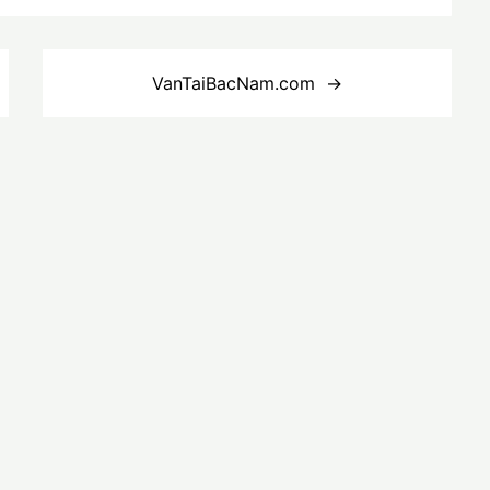
VanTaiBacNam.com