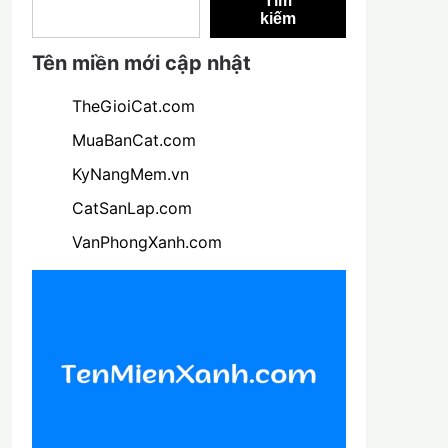
Tìm
kiếm
Tên miền mới cập nhật
TheGioiCat.com
MuaBanCat.com
KyNangMem.vn
CatSanLap.com
VanPhongXanh.com