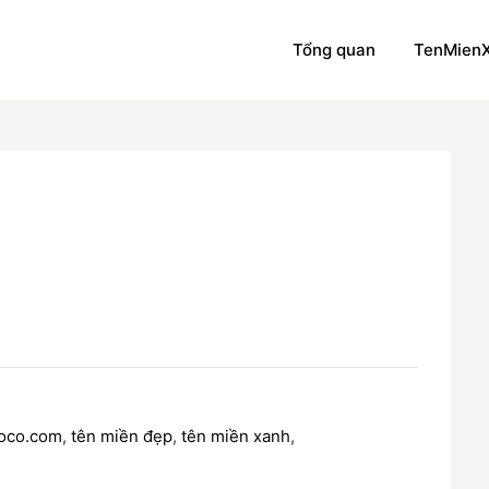
Tổng quan
TenMien
doco.com
,
tên miền đẹp
,
tên miền xanh
,