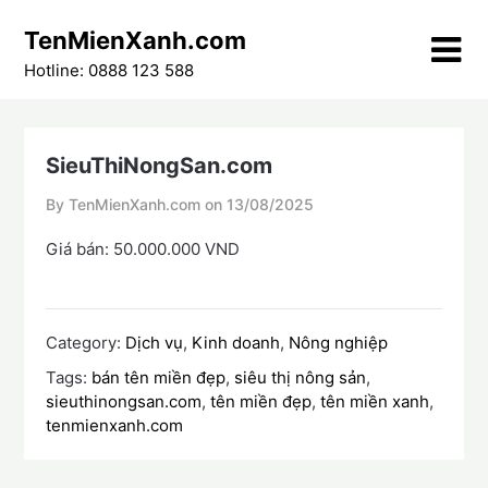
Skip
TenMienXanh.com
to
content
Hotline: 0888 123 588
SieuThiNongSan.com
By TenMienXanh.com on
13/08/2025
Giá bán: 50.000.000 VND
Category:
Dịch vụ
,
Kinh doanh
,
Nông nghiệp
Tags:
bán tên miền đẹp
,
siêu thị nông sản
,
sieuthinongsan.com
,
tên miền đẹp
,
tên miền xanh
,
tenmienxanh.com