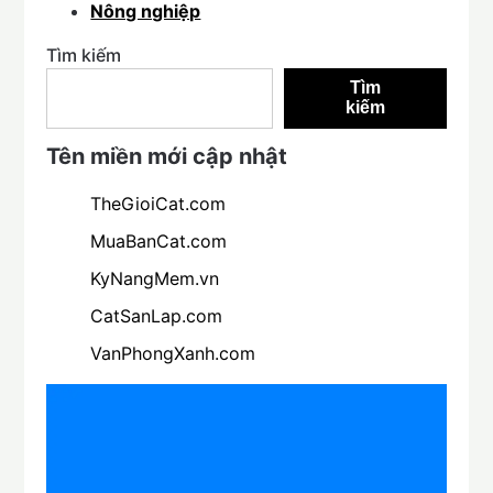
Nông nghiệp
Tìm kiếm
Tìm
kiếm
Tên miền mới cập nhật
TheGioiCat.com
MuaBanCat.com
KyNangMem.vn
CatSanLap.com
VanPhongXanh.com