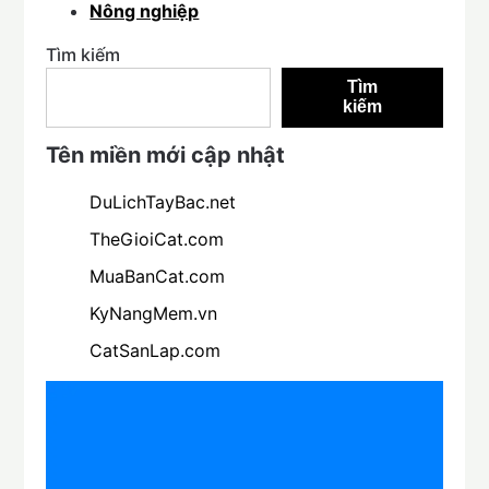
Nông nghiệp
Tìm kiếm
Tìm
kiếm
Tên miền mới cập nhật
DuLichTayBac.net
TheGioiCat.com
MuaBanCat.com
KyNangMem.vn
CatSanLap.com