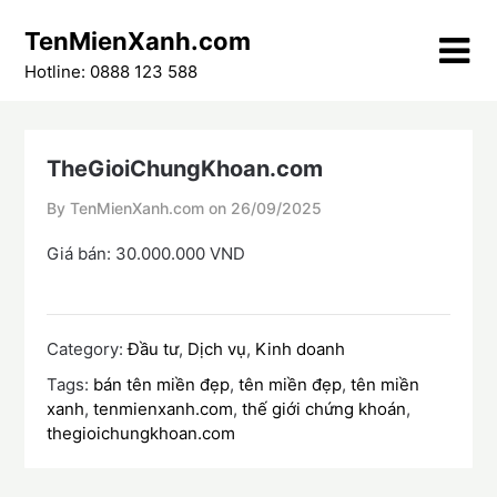
Skip
TenMienXanh.com
to
content
Hotline: 0888 123 588
TheGioiChungKhoan.com
By TenMienXanh.com on
26/09/2025
Giá bán: 30.000.000 VND
Category:
Đầu tư
,
Dịch vụ
,
Kinh doanh
Tags:
bán tên miền đẹp
,
tên miền đẹp
,
tên miền
xanh
,
tenmienxanh.com
,
thế giới chứng khoán
,
thegioichungkhoan.com