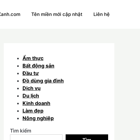
Xanh.com
Tên miền mới cập nhật
Liên hệ
Ẩm thực
Bất động sản
Đầu tư
Đồ dùng gia đình
Dịch vụ
Du lịch
Kinh doanh
Làm đẹp
Nông nghiệp
Tìm kiếm