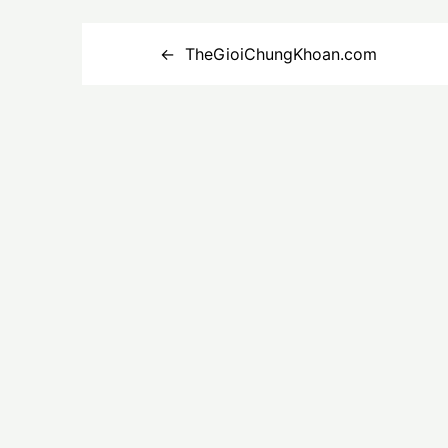
Điều
TheGioiChungKhoan.com
hướng
bài
viết