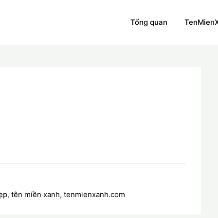
Tổng quan
TenMien
ẹp
,
tên miền xanh
,
tenmienxanh.com