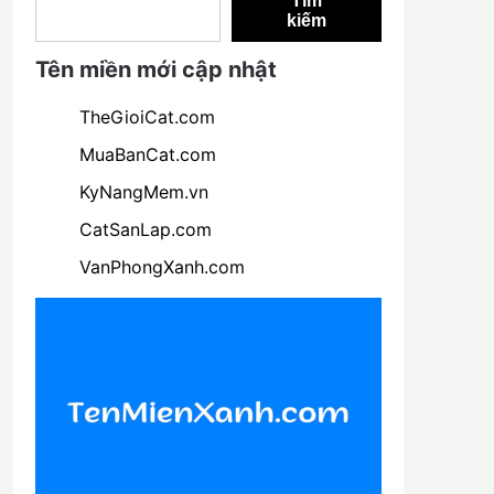
Tìm
kiếm
Tên miền mới cập nhật
TheGioiCat.com
MuaBanCat.com
KyNangMem.vn
CatSanLap.com
VanPhongXanh.com