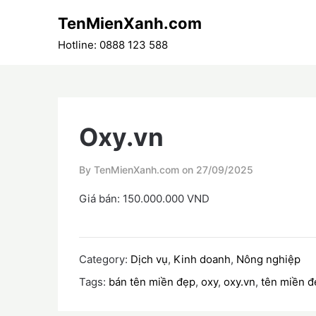
Skip
TenMienXanh.com
to
content
Hotline: 0888 123 588
Oxy.vn
By TenMienXanh.com on
27/09/2025
Giá bán: 150.000.000 VND
Category:
Dịch vụ
,
Kinh doanh
,
Nông nghiệp
Tags:
bán tên miền đẹp
,
oxy
,
oxy.vn
,
tên miền đ