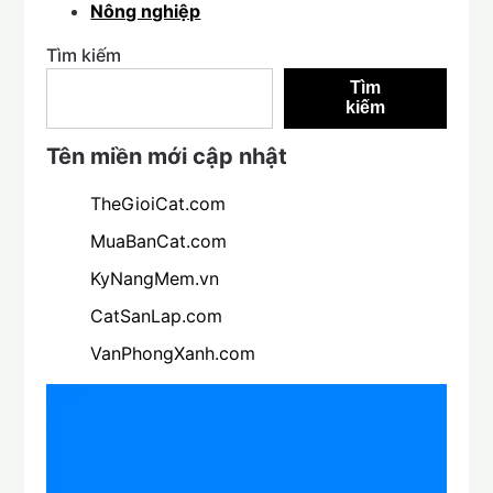
Nông nghiệp
Tìm kiếm
Tìm
kiếm
Tên miền mới cập nhật
TheGioiCat.com
MuaBanCat.com
KyNangMem.vn
CatSanLap.com
VanPhongXanh.com