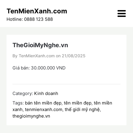
Skip
TenMienXanh.com
to
content
Hotline: 0888 123 588
TheGioiMyNghe.vn
By TenMienXanh.com on
21/08/2025
Giá bán: 30.000.000 VND
Category:
Kinh doanh
Tags:
bán tên miền đẹp
,
tên miền đẹp
,
tên miền
xanh
,
tenmienxanh.com
,
thế giới mỹ nghệ
,
thegioimynghe.vn