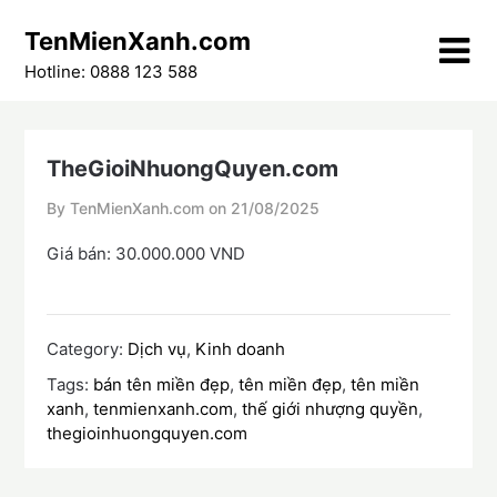
Skip
TenMienXanh.com
to
content
Hotline: 0888 123 588
TheGioiNhuongQuyen.com
By TenMienXanh.com on
21/08/2025
Giá bán: 30.000.000 VND
Category:
Dịch vụ
,
Kinh doanh
Tags:
bán tên miền đẹp
,
tên miền đẹp
,
tên miền
xanh
,
tenmienxanh.com
,
thế giới nhượng quyền
,
thegioinhuongquyen.com