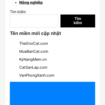
Nông nghiệp
Tìm kiếm
Tìm
kiếm
Tên miền mới cập nhật
TheGioiCat.com
MuaBanCat.com
KyNangMem.vn
CatSanLap.com
VanPhongXanh.com