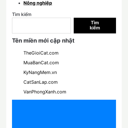
Nông nghiệp
Tìm kiếm
Tìm
kiếm
Tên miền mới cập nhật
TheGioiCat.com
MuaBanCat.com
KyNangMem.vn
CatSanLap.com
VanPhongXanh.com