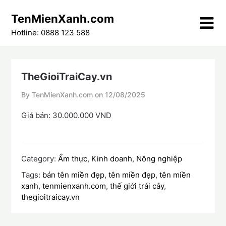
Skip
TenMienXanh.com
to
content
Hotline: 0888 123 588
TheGioiTraiCay.vn
By TenMienXanh.com on
12/08/2025
Giá bán: 30.000.000 VND
Category:
Ẩm thực
,
Kinh doanh
,
Nông nghiệp
Tags:
bán tên miền đẹp
,
tên miền đẹp
,
tên miền
xanh
,
tenmienxanh.com
,
thế giới trái cây
,
thegioitraicay.vn