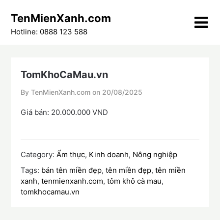
Skip
TenMienXanh.com
to
content
Hotline: 0888 123 588
TomKhoCaMau.vn
By TenMienXanh.com on
20/08/2025
Giá bán: 20.000.000 VND
Category:
Ẩm thực
,
Kinh doanh
,
Nông nghiệp
Tags:
bán tên miền đẹp
,
tên miền đẹp
,
tên miền
xanh
,
tenmienxanh.com
,
tôm khô cà mau
,
tomkhocamau.vn