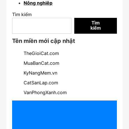
Nông nghiệp
Tìm kiếm
Tìm
kiếm
Tên miền mới cập nhật
TheGioiCat.com
MuaBanCat.com
KyNangMem.vn
CatSanLap.com
VanPhongXanh.com