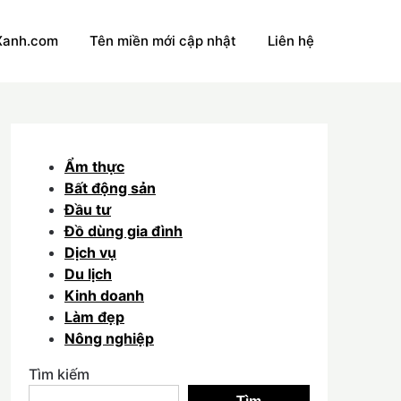
Xanh.com
Tên miền mới cập nhật
Liên hệ
Ẩm thực
Bất động sản
Đầu tư
Đồ dùng gia đình
Dịch vụ
Du lịch
Kinh doanh
Làm đẹp
Nông nghiệp
Tìm kiếm