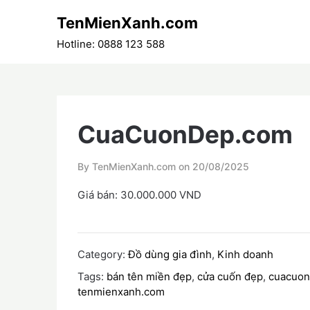
Skip
TenMienXanh.com
to
content
Hotline: 0888 123 588
CuaCuonDep.com
By TenMienXanh.com on
20/08/2025
Giá bán: 30.000.000 VND
Category:
Đồ dùng gia đình
,
Kinh doanh
Tags:
bán tên miền đẹp
,
cửa cuốn đẹp
,
cuacuo
tenmienxanh.com