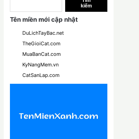
Tìm
kiếm
Tên miền mới cập nhật
DuLichTayBac.net
TheGioiCat.com
MuaBanCat.com
KyNangMem.vn
CatSanLap.com