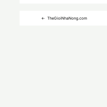
Điều
TheGioiNhaNong.com
hướng
bài
viết