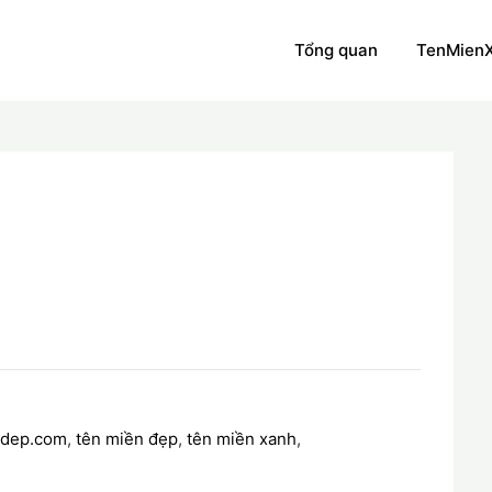
Tổng quan
TenMien
ndep.com
,
tên miền đẹp
,
tên miền xanh
,