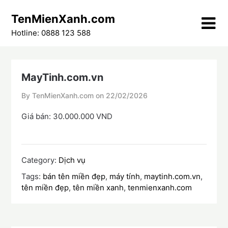
Skip
TenMienXanh.com
to
content
Hotline: 0888 123 588
MayTinh.com.vn
By TenMienXanh.com on
22/02/2026
Giá bán: 30.000.000 VND
Category:
Dịch vụ
Tags:
bán tên miền đẹp
,
máy tính
,
maytinh.com.vn
,
tên miền đẹp
,
tên miền xanh
,
tenmienxanh.com
Điều