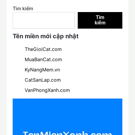
Tìm kiếm
Tìm
kiếm
Tên miền mới cập nhật
TheGioiCat.com
MuaBanCat.com
KyNangMem.vn
CatSanLap.com
VanPhongXanh.com