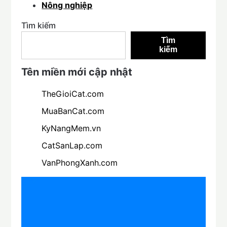
Nông nghiệp
Tìm kiếm
Tìm
kiếm
Tên miền mới cập nhật
TheGioiCat.com
MuaBanCat.com
KyNangMem.vn
CatSanLap.com
VanPhongXanh.com