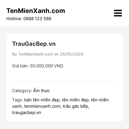
Skip
TenMienXanh.com
to
content
Hotline: 0888 123 588
TrauGacBep.vn
By TenMienXanh.com on
28/05/2026
Giá bán: 50.000.000 VND
Category:
Ẩm thực
Tags:
bán tên miền đẹp
,
tên miền đẹp
,
tên miền
xanh
,
tenmienxanh.com
,
trâu gác bếp
,
traugacbep.vn