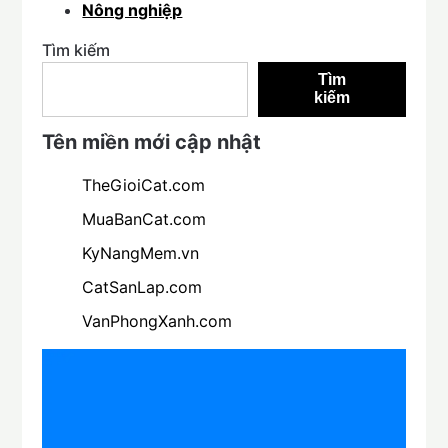
Nông nghiệp
Tìm kiếm
Tìm
kiếm
Tên miền mới cập nhật
TheGioiCat.com
MuaBanCat.com
KyNangMem.vn
CatSanLap.com
VanPhongXanh.com