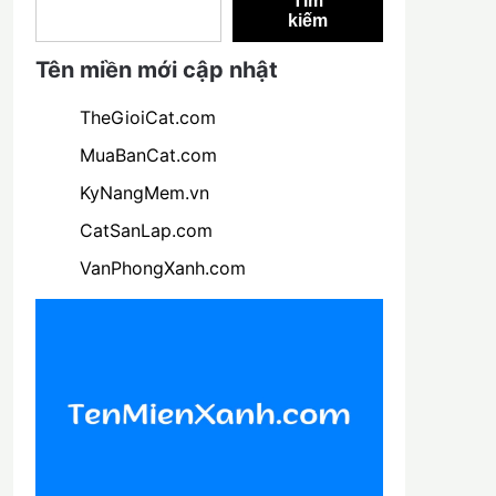
Tìm
kiếm
Tên miền mới cập nhật
TheGioiCat.com
MuaBanCat.com
KyNangMem.vn
CatSanLap.com
VanPhongXanh.com