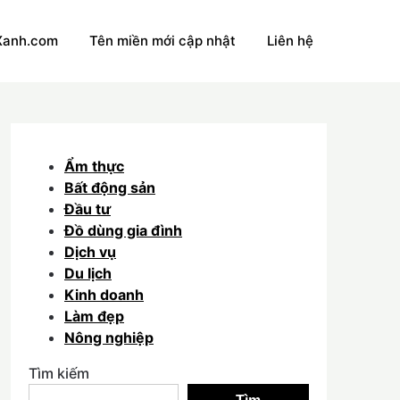
Xanh.com
Tên miền mới cập nhật
Liên hệ
Ẩm thực
Bất động sản
Đầu tư
Đồ dùng gia đình
Dịch vụ
Du lịch
Kinh doanh
Làm đẹp
Nông nghiệp
Tìm kiếm