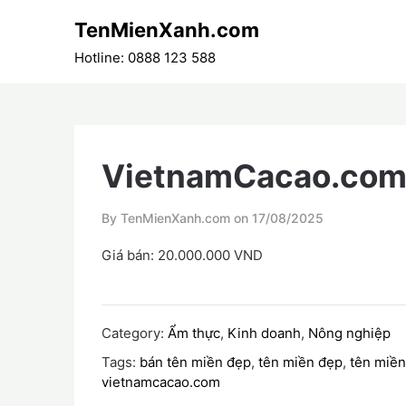
Skip
TenMienXanh.com
to
content
Hotline: 0888 123 588
VietnamCacao.co
By TenMienXanh.com on
17/08/2025
Giá bán: 20.000.000 VND
Category:
Ẩm thực
,
Kinh doanh
,
Nông nghiệp
Tags:
bán tên miền đẹp
,
tên miền đẹp
,
tên miền
vietnamcacao.com