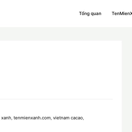
Tổng quan
TenMien
m
 xanh
,
tenmienxanh.com
,
vietnam cacao
,