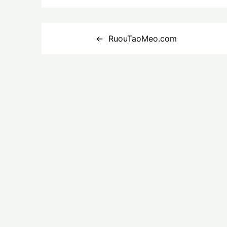
Điều
RuouTaoMeo.com
hướng
bài
viết