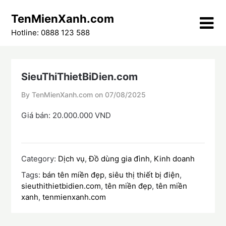
Skip
TenMienXanh.com
to
content
Hotline: 0888 123 588
SieuThiThietBiDien.com
By TenMienXanh.com on
07/08/2025
Giá bán: 20.000.000 VND
Category:
Dịch vụ
,
Đồ dùng gia đình
,
Kinh doanh
Tags:
bán tên miền đẹp
,
siêu thị thiết bị điện
,
sieuthithietbidien.com
,
tên miền đẹp
,
tên miền
xanh
,
tenmienxanh.com