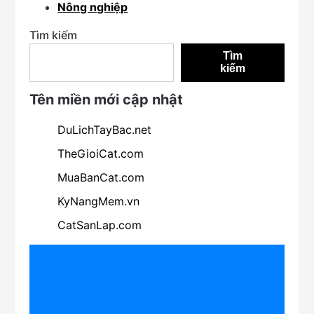
Nông nghiệp
Tìm kiếm
Tìm
kiếm
Tên miền mới cập nhật
DuLichTayBac.net
TheGioiCat.com
MuaBanCat.com
KyNangMem.vn
CatSanLap.com