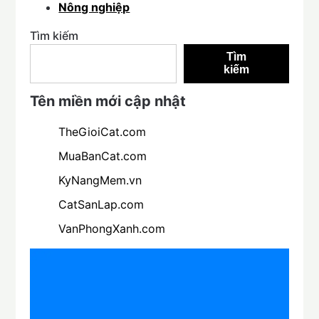
Nông nghiệp
Tìm kiếm
Tìm
kiếm
Tên miền mới cập nhật
TheGioiCat.com
MuaBanCat.com
KyNangMem.vn
CatSanLap.com
VanPhongXanh.com