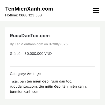
Skip
TenMienXanh.com
to
content
Hotline: 0888 123 588
RuouDanToc.com
By TenMienXanh.com on
07/08/2025
Giá bán: 30.000.000 VND
Category:
Ẩm thực
Tags:
bán tên miền đẹp
,
rượu dân tộc
,
ruoudantoc.com
,
tên miền đẹp
,
tên miền xanh
,
tenmienxanh.com